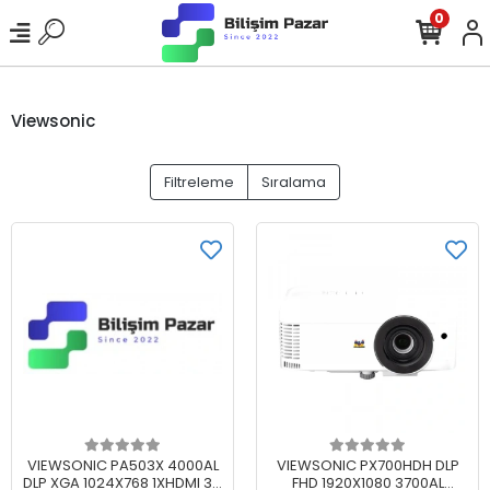
0
Viewsonic
Filtreleme
Sıralama
Sepete Ekle
Sepete Ekle
VIEWSONIC PA503X 4000AL
VIEWSONIC PX700HDH DLP
DLP XGA 1024X768 1XHDMI 3D
FHD 1920X1080 3700AL