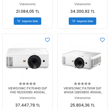
22000:1 HOPARLÖR
2XHDMI RA232 1XUSB-A 3D
Viewsonic
Viewsonic
PROJEKSİYON
12000:1 HOPARLÖR
PROJEKSİYON
21.084,05 TL
34.300,92 TL
Sepete Ekle
Sepete Ekle
Sepete Ekle
Sepete Ekle
VIEWSONIC PX704HD DLP
VIEWSONIC PA700W DLP
FHD 1920X1080 4000AL
WXGA 1280X800 4500AL
2XHDMI RS232 1XUSB-A
2XHDMI 1XVGA 12500:1
Viewsonic
Viewsonic
22000:1 HOPARLÖR
HOPARLÖR PROJEKSİYON
PROJEKSİYON
37.447,79 TL
25.804,36 TL