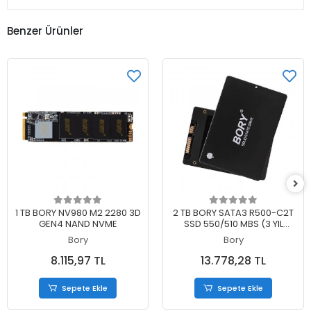
Benzer Ürünler
Sepete Ekle
Sepete Ekle
1 TB BORY NV980 M2 2280 3D
2 TB BORY SATA3 R500-C2T
GEN4 NAND NVME
SSD 550/510 MBS (3 YIL
GARANTİLİ)
Bory
Bory
8.115,97 TL
13.778,28 TL
Sepete Ekle
Sepete Ekle