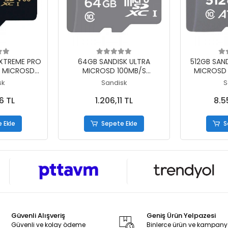
 Ekle
Sepete Ekle
S
EXTREME PRO
64GB SANDISK ULTRA
512GB SAND
2 MICROSD
MICROSD 100MB/S
MICROSD 
2G-GN6MA
SDSQUNR-064G-GN3MN
SDSQUAC
sk
Sandisk
S
6 TL
1.206,11 TL
8.5
 Ekle
Sepete Ekle
S
Güvenli Alışveriş
Geniş Ürün Yelpazesi
Güvenli ve kolay ödeme
Binlerce ürün ve kampan