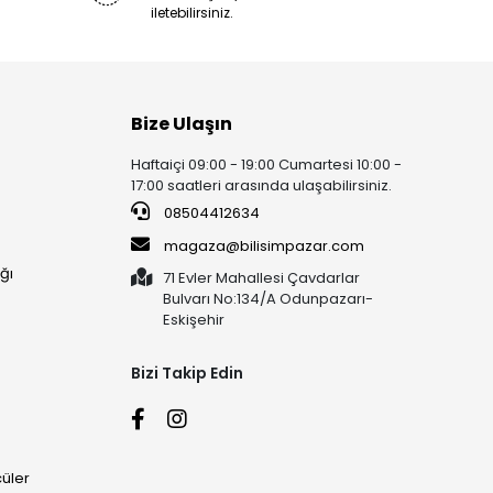
iletebilirsiniz.
Bize Ulaşın
Haftaiçi 09:00 - 19:00 Cumartesi 10:00 -
17:00 saatleri arasında ulaşabilirsiniz.
08504412634
magaza@bilisimpazar.com
ğı
71 Evler Mahallesi Çavdarlar
Bulvarı No:134/A Odunpazarı-
Eskişehir
Bizi Takip Edin
üler