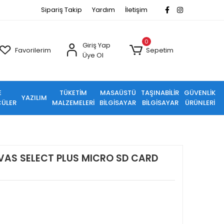
Sipariş Takip
Yardım
İletişim
0
Giriş Yap
Favorilerim
Sepetim
Üye Ol
E
TÜKETİM
MASAÜSTÜ
TAŞINABİLİR
GÜVENLİK
YAZILIM
ÜLER
MALZEMELERİ
BİLGİSAYAR
BİLGİSAYAR
ÜRÜNLERİ
VAS SELECT PLUS MICRO SD CARD