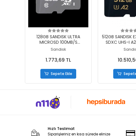
Sepete Ekle
Sepete
128GB SANDISK ULTRA
512GB SANDISK 
MICROSD 100MB/S
SDXC UHS-I A
SDSQUNR-128G-GN6MN
SDSQXCD-51
Sandisk
Sandi
1.773,69 TL
10.510,5
Sepete Ekle
Sepete
Hızlı Teslimat
Siparişleriniz en kısa sürede elinize