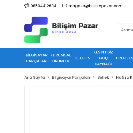
08504412634
magaza@bilisimpazar.com
KESİNTİSİZ
BİLGİSAYAR
KURUMSAL
TELEFON
GÜÇ
PROJEK
PARÇALARI
ÜRÜNLER
KAYNAĞI
Ana Sayfa
Bilgisayar Parçaları
Bellek
Hafıza K