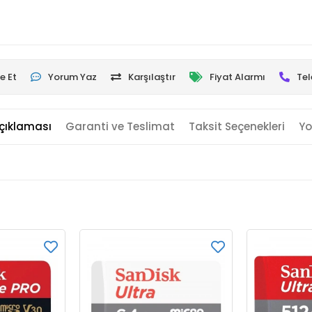
e Et
Yorum Yaz
Karşılaştır
Fiyat Alarmı
Tel
çıklaması
Garanti ve Teslimat
Taksit Seçenekleri
Yo