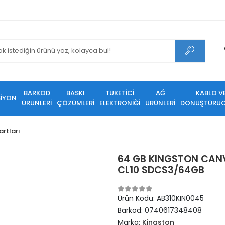
BARKOD
BASKI
TÜKETİCİ
AĞ
KABLO V
SİYON
ÜRÜNLERİ
ÇÖZÜMLERİ
ELEKTRONİĞİ
ÜRÜNLERİ
DÖNÜŞTÜRÜC
artları
64 GB KINGSTON CAN
CL10 SDCS3/64GB
Ürün Kodu:
AB310KIN0045
Barkod:
0740617348408
Marka:
Kingston