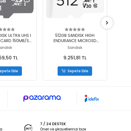
epete Ekle
Sepete Ekle
ISK ULTRA UHS I
512GB SANDISK HIGH
25
CARD 150MB/S
ENDURANCE MICROSD
EN
-512G-GN6MN
100MB/S SDSQQNR-512G-
100M
andisk
Sandisk
GN6IA
59,50 TL
9.251,81 TL
epete Ekle
Sepete Ekle
7 / 24 DESTEK
ya
Öneri ve şikayetlerinizi bize