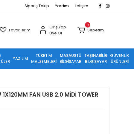
Sipariş Takip
Yardım
İletişim
0
Giriş Yap
Favorilerim
Sepetim
Üye Ol
E
TÜKETİM
MASAÜSTÜ
TAŞINABİLİR
GÜVENLİK
YAZILIM
ÜLER
MALZEMELERİ
BİLGİSAYAR
BİLGİSAYAR
ÜRÜNLERİ
 1X120MM FAN USB 2.0 MİDİ TOWER