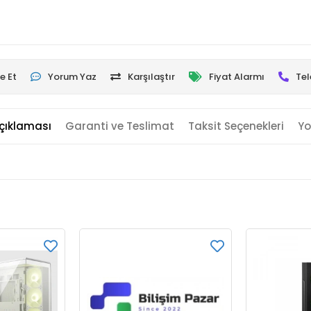
e Et
Yorum Yaz
Karşılaştır
Fiyat Alarmı
Tel
çıklaması
Garanti ve Teslimat
Taksit Seçenekleri
Yo