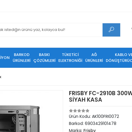
BARKOD
BASKI
TÜKETİCİ
AĞ
KABLO V
SİYON
ÜRÜNLERİ
ÇÖZÜMLERİ
ELEKTRONİĞİ
ÜRÜNLERİ
DÖNÜŞTÜRÜC
x
FRISBY FC-2910B 300W
SİYAH KASA
Ürün Kodu:
AK100FRI0072
Barkod:
6903429101478
Marka:
Frisby