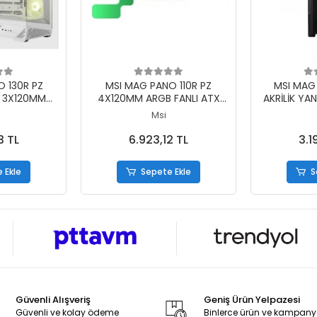
 Ekle
Sepete Ekle
S
 130R PZ
MSI MAG PANO 110R PZ
MSI MAG
M 3X120MM
4X120MM ARGB FANLI ATX
AKRİLİK YA
X120MM ARGB
SİYAH GAMING KASA
1X120MM A
Msi
AMİK GAMİNG
MATX G
 KASASI
3 TL
6.923,12 TL
3.1
 Ekle
Sepete Ekle
S
Güvenli Alışveriş
Geniş Ürün Yelpazesi
Güvenli ve kolay ödeme
Binlerce ürün ve kampan