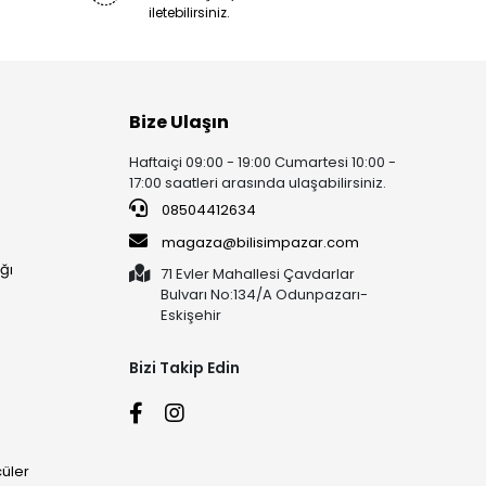
iletebilirsiniz.
Bize Ulaşın
Haftaiçi 09:00 - 19:00 Cumartesi 10:00 -
17:00 saatleri arasında ulaşabilirsiniz.
08504412634
magaza@bilisimpazar.com
ğı
71 Evler Mahallesi Çavdarlar
Bulvarı No:134/A Odunpazarı-
Eskişehir
Bizi Takip Edin
üler