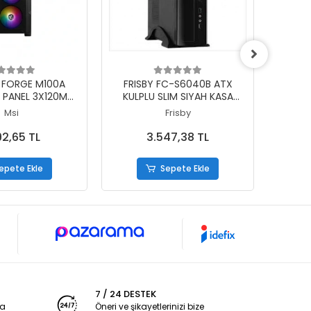
epete Ekle
Sepete Ekle
 FORGE M100A
FRISBY FC-S6040B ATX
FRIS
N PANEL 3X120MM
KULPLU SLIM SIYAH KASA
1X80M
RGB FAN PSU YOK
300W
TOWER
Msi
Frisby
AMING KASA
92,65 TL
3.547,38 TL
epete Ekle
Sepete Ekle
7 / 24 DESTEK
ya
Öneri ve şikayetlerinizi bize