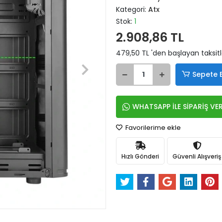
Kategori:
Atx
Stok:
1
2.908,86 TL
479,50 TL 'den başlayan taksitl
Sepete 
WHATSAPP İLE SİPARİŞ VE
Favorilerime ekle
Hızlı Gönderi
Güvenli Alışveriş