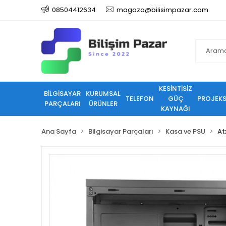
08504412634
magaza@bilisimpazar.com
KESİNTİSİZ
BİLGİSAYAR
KURUMSAL
TELEFON
GÜÇ
PROJEK
PARÇALARI
ÜRÜNLER
KAYNAĞI
Ana Sayfa
Bilgisayar Parçaları
Kasa ve PSU
At