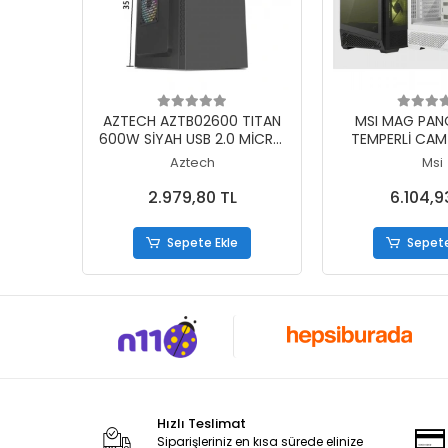
Sepete Ekle
Sepete
AZTECH AZTB02600 TITAN
MSI MAG PANO
600W SİYAH USB 2.0 MİCRO
TEMPERLİ CA
ATX KASA
REVERSE ARGB 1
Aztech
Msi
FAN ATX PANOR
BİLGİSAYAR
2.979,80 TL
6.104,9
Sepete Ekle
Sepete
Hızlı Teslimat
Siparişleriniz en kısa sürede elinize