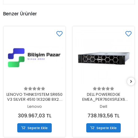
Benzer Ürünler
Sepete Ekle
Sepete Ekle
LENOVO THINKSYSTEM SR650
DELL POWEREDGE
V3 SILVER 4510 1X32GB 8X2.5
EMEA_PER760XSFLEX6
1X1100W 7D76A058EA 3 YIL
XENON SILVER 2X4410Y
Lenovo
Dell
YERİNDE GARANTİ
4X32GB 2X480GB SSD
16X2.5" 2X1100W 3 YIL YERİNDE
309.967,03 TL
738.193,56 TL
GARANTİ
Sepete Ekle
Sepete Ekle