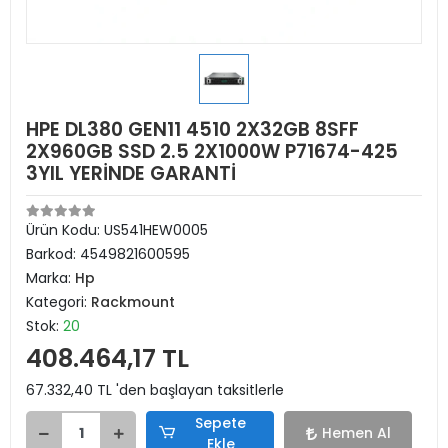
HPE DL380 GEN11 4510 2X32GB 8SFF
2X960GB SSD 2.5 2X1000W P71674-425
3YIL YERİNDE GARANTİ
Ürün Kodu:
US541HEW0005
Barkod:
4549821600595
Marka:
Hp
Kategori:
Rackmount
Stok:
20
408.464,17 TL
67.332,40 TL 'den başlayan taksitlerle
Sepete
Hemen Al
Ekle