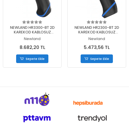
Sepete Ekle
Sepete Ekle
NEWLAND HR3300-BT 2D
NEWLAND HR2300-BT 2D
KAREKOD KABLOSUZ
KAREKOD KABLOSUZ
BLUETOOTH BARKOD
BLUETOOTH BARKOD
Newland
Newland
OKUYUCU + STAND
OKUYUCU + STAND
8.682,20 TL
5.473,56 TL
Sepete Ekle
Sepete Ekle