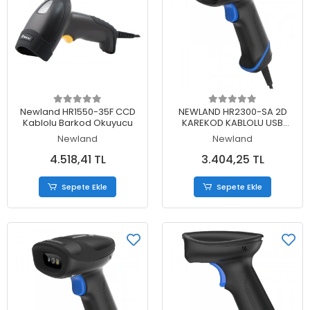
Sepete Ekle
Sepete Ekle
Newland HR1550-35F CCD
NEWLAND HR2300-SA 2D
Kablolu Barkod Okuyucu
KAREKOD KABLOLU USB
BARKOD OKUYUCU + STAND
Newland
Newland
4.518,41 TL
3.404,25 TL
Sepete Ekle
Sepete Ekle