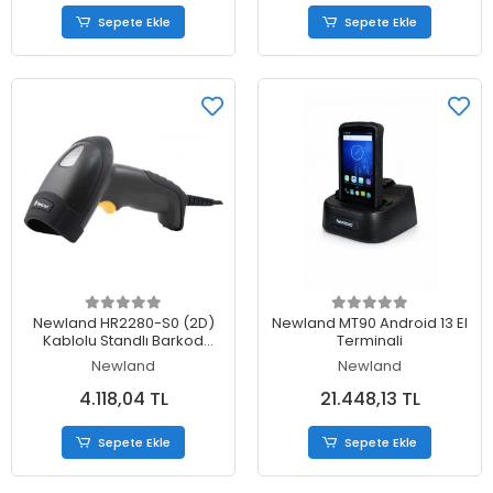
Sepete Ekle
Sepete Ekle
Sepete Ekle
Sepete Ekle
Newland HR2280-S0 (2D)
Newland MT90 Android 13 El
Kablolu Standlı Barkod
Terminali
Okuyucu (USB)
Newland
Newland
4.118,04 TL
21.448,13 TL
Sepete Ekle
Sepete Ekle