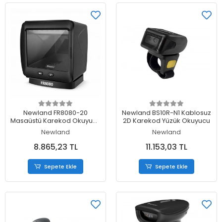
Sepete Ekle
Sepete Ekle
Newland FR8080-20
Newland BS10R-N1 Kablosuz
Masaüstü Karekod Okuyucu
2D Karekod Yüzük Okuyucu
USB Bağlantılı
Newland
Newland
8.865,23 TL
11.153,03 TL
Sepete Ekle
Sepete Ekle