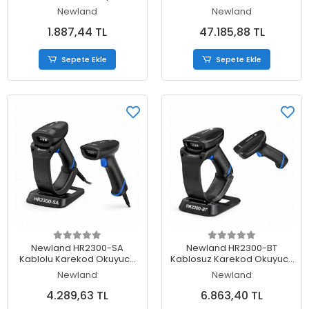
Newland
Newland
1.887,44 TL
47.185,88 TL
Sepete Ekle
Sepete Ekle
Sepete Ekle
Sepete Ekle
Newland HR2300-SA
Newland HR2300-BT
Kablolu Karekod Okuyucu
Kablosuz Karekod Okuyucu
USB Bağlantılı
USB Bağlantılı
Newland
Newland
4.289,63 TL
6.863,40 TL