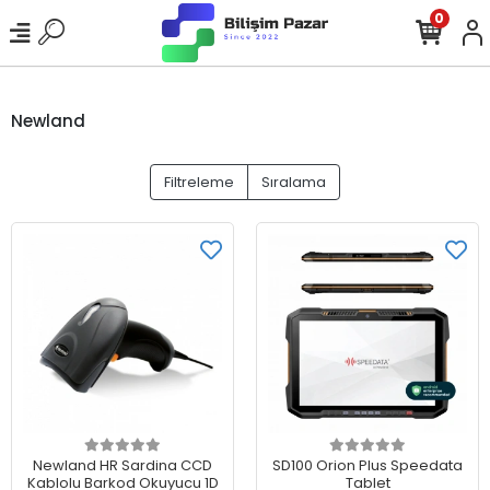
0
Newland
Filtreleme
Sıralama
Sepete Ekle
Sepete Ekle
Newland HR Sardina CCD
SD100 Orion Plus Speedata
Kablolu Barkod Okuyucu 1D
Tablet