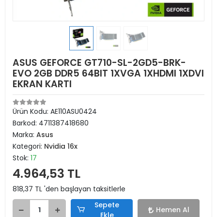
ASUS GEFORCE GT710-SL-2GD5-BRK-
EVO 2GB DDR5 64BIT 1XVGA 1XHDMI 1XDVI
EKRAN KARTI
Ürün Kodu:
AE110ASU0424
Barkod:
4711387418680
Marka:
Asus
Kategori:
Nvidia 16x
Stok:
17
4.964,53 TL
818,37 TL 'den başlayan taksitlerle
Sepete
Hemen Al
Ekle