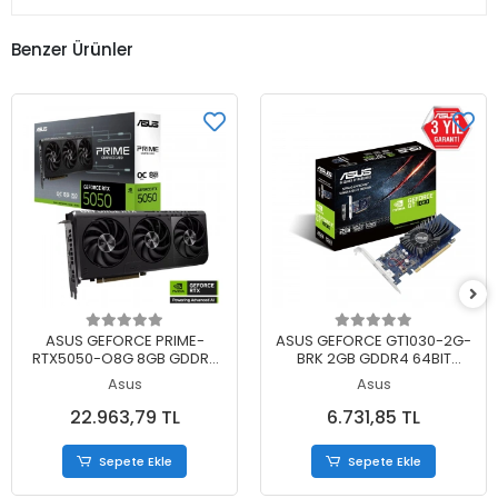
Benzer Ürünler
Sepete Ekle
Sepete Ekle
ASUS GEFORCE PRIME-
ASUS GEFORCE GT1030-2G-
RTX5050-O8G 8GB GDDR6
BRK 2GB GDDR4 64BIT
128BIT 1XHDMI 3XDP EKRAN
1XHDMI 1XDP EKRAN KARTI
Asus
Asus
KARTI
22.963,79 TL
6.731,85 TL
Sepete Ekle
Sepete Ekle