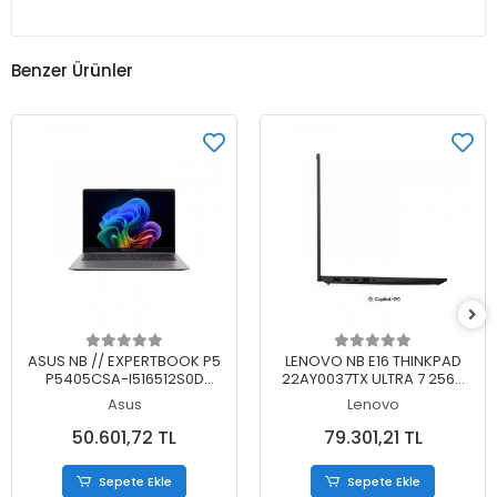
Benzer Ürünler
Sepete Ekle
Sepete Ekle
ASUS NB // EXPERTBOOK P5
LENOVO NB E16 THINKPAD
P5405CSA-I516512S0D
22AY0037TX ULTRA 7 256V
ULTRA 5 226V 16GB 512SSD
16GB 512SSD O/B 16 DOS
Asus
Lenovo
DOS 14
50.601,72 TL
79.301,21 TL
Sepete Ekle
Sepete Ekle