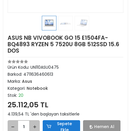
ASUS NB VIVOBOOK GO 15 E1504FA-
BQ4893 RYZEN 5 7520U 8GB 512SSD 15.6
DOS
Ürün Kodu:
UN110ASU0475
Barkod:
4711636460613
Marka:
Asus
Kategori:
Notebook
Stok:
20
25.112,05 TL
4.139,54 TL 'den başlayan taksitlerle
Sepete
Hemen Al
Ekle