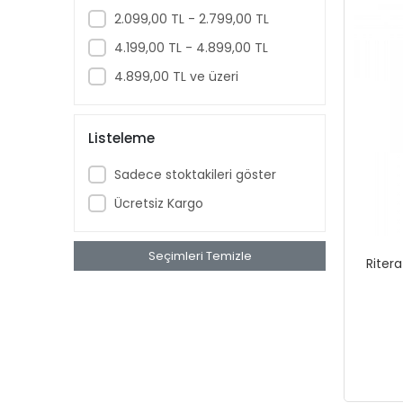
Bebird
2.099,00 TL - 2.799,00 TL
Beko
4.199,00 TL - 4.899,00 TL
Benq
4.899,00 TL ve üzeri
Bitdefender
Bluetti
Listeleme
Bory
Sadece stoktakileri göster
Brother
Ücretsiz Kargo
Canon
Cas Terazi
Seçimleri Temizle
Ritera
Ceopos
Codegen
Cube
Dahua
Dark