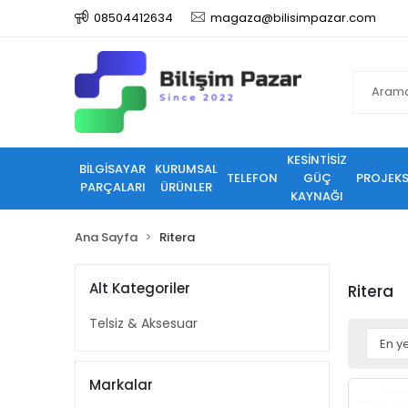
08504412634
magaza@bilisimpazar.com
KESİNTİSİZ
BİLGİSAYAR
KURUMSAL
TELEFON
GÜÇ
PROJEK
PARÇALARI
ÜRÜNLER
KAYNAĞI
Ana Sayfa
Ritera
Alt Kategoriler
Ritera
Telsiz & Aksesuar
Markalar