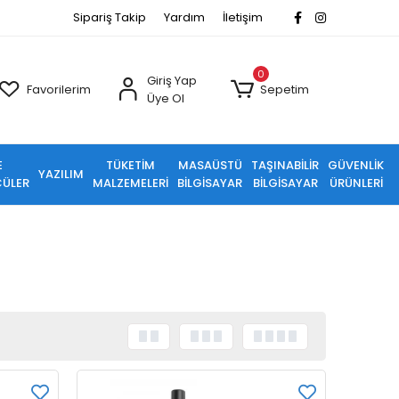
Sipariş Takip
Yardım
İletişim
0
Giriş Yap
Favorilerim
Sepetim
Üye Ol
E
TÜKETİM
MASAÜSTÜ
TAŞINABİLİR
GÜVENLİK
YAZILIM
ÜLER
MALZEMELERİ
BİLGİSAYAR
BİLGİSAYAR
ÜRÜNLERİ