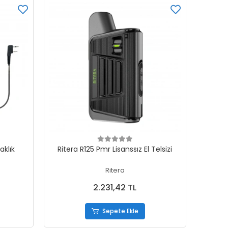
Sepete Ekle
aklık
Ritera R125 Pmr Lisanssız El Telsizi
Ritera
2.231,42 TL
Sepete Ekle