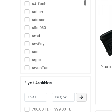
A4 Tech
Action
Addison
Alfa 950
Amd
AnyPay
Aoc
Argox
Ritera 
ArvenTec
Assur
Fiyat Aralıkları
Asus
ASYS
-
Aztech
Banknote Master
700,00 TL - 1.399,00 TL