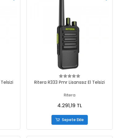
Sepete Ekle
Telsizi
Ritera R333 Pmr Lisanssız El Telsizi
Ritera
4.291,19 TL
Sepete Ekle