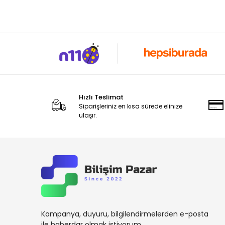
Datalogic
Dbpos
Dell
Digi Terazi
Digitus
Draytek
Hızlı Teslimat
DrBarkod.Com
Siparişleriniz en kısa sürede elinize
ulaşır.
Elzab
Enpos
Eset
Esonic
Everest
Flaxes
Kampanya, duyuru, bilgilendirmelerden e-posta
FlexSolar
ile haberdar olmak istiyorum.