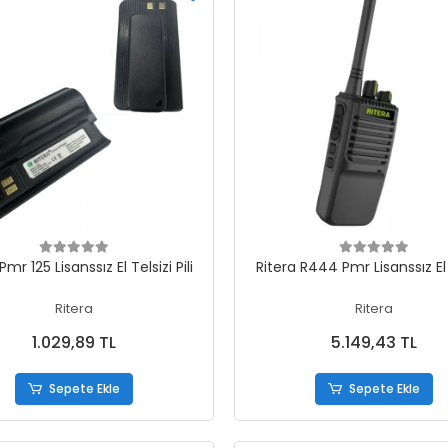
Sepete Ekle
Sepete Ekle
Pmr 125 Lisanssız El Telsizi Pili
Ritera R444 Pmr Lisanssız El 
Ritera
Ritera
1.029,89 TL
5.149,43 TL
Sepete Ekle
Sepete Ekle