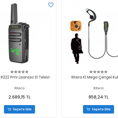
Sepete Ekle
Sepete Ekle
 R222 Pmr Lisanssız El Telsizi
Ritera K1 Mega Çengel Kul
Ritera
Ritera
2.689,15 TL
858,24 TL
Sepete Ekle
Sepete Ekle